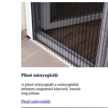
Pliszé szúnyogháló
A pliszé szúnyogháló a szúnyoghálók
prémium szegmensét képviseli. Ismerje
meg jobban.
Pliszé szúnyogháló