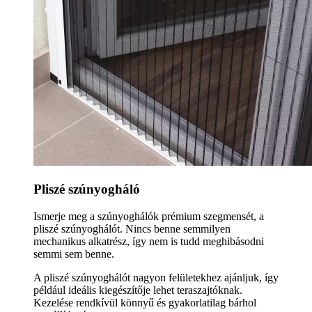
Pliszé szúnyogháló
Ismerje meg a szúnyoghálók prémium szegmensét, a
pliszé szúnyoghálót. Nincs benne semmilyen
mechanikus alkatrész, így nem is tudd meghibásodni
semmi sem benne.
A pliszé szúnyoghálót nagyon felületekhez ajánljuk, így
például ideális kiegészítője lehet teraszajtóknak.
Kezelése rendkívül könnyű és gyakorlatilag bárhol