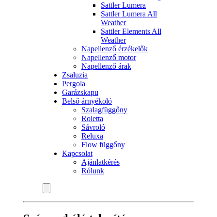
Sattler Lumera
Sattler Lumera All
Weather
Sattler Elements All
Weather
Napellenző érzékelők
Napellenző motor
Napellenző árak
Zsaluzia
Pergola
Garázskapu
Belső árnyékoló
Szalagfüggőny
Roletta
Sávroló
Reluxa
Flow függőny
Kapcsolat
Ajánlatkérés
Rólunk