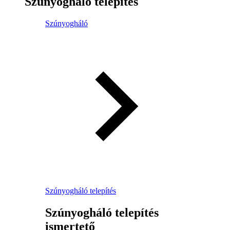
Szúnyogháló telepítés
Szúnyogháló
Szúnyogháló telepítés
Szúnyogháló telepítés
ismertető