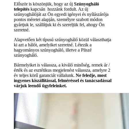
Először is köszönjük, hogy az új
Szúnyogháló
telepítés
kapcsán hozzánk fordult. Az új
szúnyoghálóját az Ön egyedi igényei és nyílászárója
pontos méretei alapján, személyre szabott módon
gyártjuk le, szállítjuk ki és szereljük fel, ahogy Ön
szeretné.
Alapvetően két típusú szúnyogháló közül választhatja
ki azt a hálót, amelyiket szeretné. Létezik a
hagyományos szúnyogháló, illetve a Pliszé
szúnyogháló.
Bármelyiket is válassza, a kiváló minőség, remek ár /
érték és az esztétikus megjelenést válassza, amelyre 2
év teljes körű garanciát vállalunk.
Ne feledje, most
ingyenes kiszállítással, felméréssel és tanácsadással
várjuk leendő ügyfeleinket.