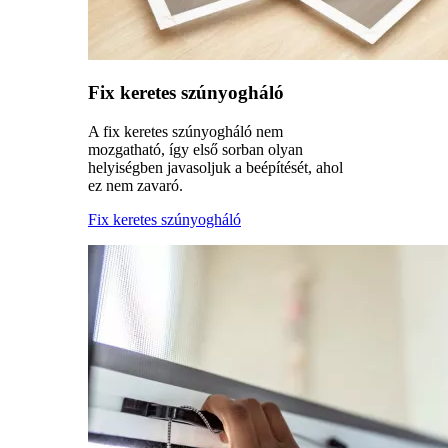
Fix keretes szúnyogháló
A fix keretes szúnyogháló nem
mozgatható, így első sorban olyan
helyiségben javasoljuk a beépítését, ahol
ez nem zavaró.
Fix keretes szúnyogháló