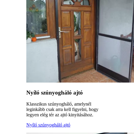
Nyíló szúnyogháló ajtó
Klasszikus szúnyogháló, amelynél
leginkább csak arra kell figyelni, hogy
legyen elég tér az ajtó kinyitásához.
Nyíló szúnyogháló ajtó