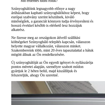
Mit érdemes tudni róluk?
Szúnyoghálóink legnagyobb előnye a nagy
árúházakban kapható szúnyoghálókhoz képest, hogy
európai szabvány szerint készülnek, kiváló
minőségűek, a garanciát könnyen tudja érvényesíteni és
hosszú évekkel később is elérhető lesz hozzájuk
alkatrész.
Ne fizesse meg az országokon átívelő szállítási
költségeket Szúnyogháló telepítés kapcsán, válasszon
helyette magyar vállalkozást, válasszon minket.
Szakembereink több, mint 20 éves tapasztalattal a hátuk
mögött állnak az Ön rendelkezésére.
Új szúnyoghálóját az Ön egyedi igényei és nyílászárója
pontos méretei alapján, személyre szabott módon
gyártjuk le 2 héten belül, majd kiszállítjuk és
felszereljük, ahogy Ön szeretné.