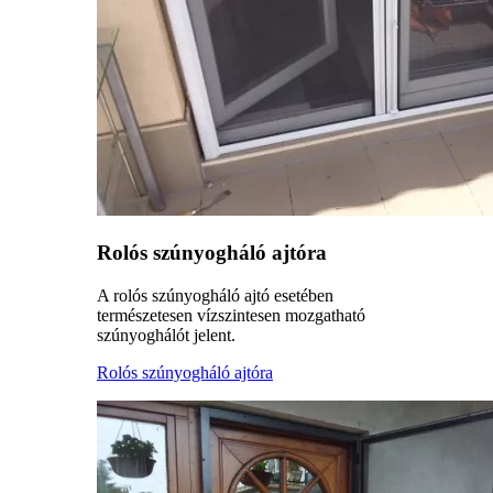
Rolós szúnyogháló ajtóra
A rolós szúnyogháló ajtó esetében
természetesen vízszintesen mozgatható
szúnyoghálót jelent.
Rolós szúnyogháló ajtóra