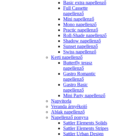
Basic extra napellenző
Full Cassette
napellenző
Mini napellenző
Mono napellenző
Practic napellenző
Roll-Shade napellenző
Shadow napellenző
Sunset napellenző
Swiss napellenző
Kerti napellenző
Butterfly terasz
napellenző
Gastro Romantic
napellenző
Gastro Basic
napellenző
Mini Party napellenző
Napvitorla
Veranda árnyékoló
Ablak napellenző
Napellenző ponyva
Sattler Elements Solids
Sattler Elements Stripes
Sattler Urban Design