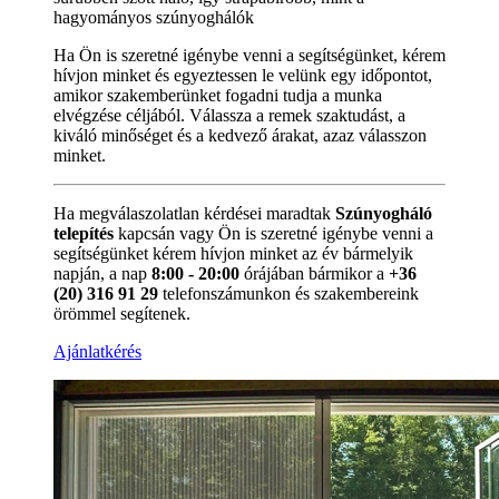
hagyományos szúnyoghálók
Ha Ön is szeretné igénybe venni a segítségünket, kérem
hívjon minket és egyeztessen le velünk egy időpontot,
amikor szakemberünket fogadni tudja a munka
elvégzése céljából. Válassza a remek szaktudást, a
kiváló minőséget és a kedvező árakat, azaz válasszon
minket.
Ha megválaszolatlan kérdései maradtak
Szúnyogháló
telepítés
kapcsán vagy Ön is szeretné igénybe venni a
segítségünket kérem hívjon minket az év bármelyik
napján, a nap
8:00 - 20:00
órájában bármikor a
+36
(20) 316 91 29
telefonszámunkon és szakembereink
örömmel segítenek.
Ajánlatkérés