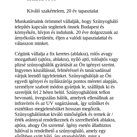
Kiváló szakértelem, 20 év tapasztalat
Munkatársaink örömmel vállalják, hogy Szúnyogháló
telepítés kapcsán segítenek önnek Budapest és
környékén, hívjon és indulunk. 20 éve dolgozzunk az
árnyékolás területén, éljen a valódi tapasztalattal és
válasszon minket.
Cégünk vállalja a fix keretes (ablakra), rolós avagy
mozgatható (ajtóra, ablakra), nyíló ajtó, tolóajtós vagy
plizsé szúnyoghálók gyártását az Ön igényei szerint.
Ingyenes kiszállással, felméréssel és tanácsadással
várjuk leendő ügyfeleinket. Szúnyoghálóját az Ön
egyedi igényei és nyílászárója pontos méretei alapján,
személyre szabott módon gyártjuk le, szállítjuk ki és
szereljük fel 2 héten belül. Szúnyoghálóink teflon
bevonatú, üvegszálas hálók, amelyek ellenállnak az
infravörös és az UV sugárzásnak, így színűket és
esztétikus megjelenésüket hosszan megőrzik.
Szúnyoghálóinkat kiváló minőségűek és remek ár /
érték aránnyal rendelkeznek és szerelhetőek ablakra,
ajtóra, ahogy Ön szeretné. Igény esetén állatbiztos
hálóval is rendelhető a szúnyogháló, amely egy
sűrűbben szött háló, így strapabíróbb, mint a