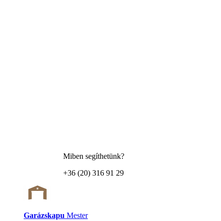
Miben segíthetünk?
+36 (20) 316 91 29
Garázskapu
Mester