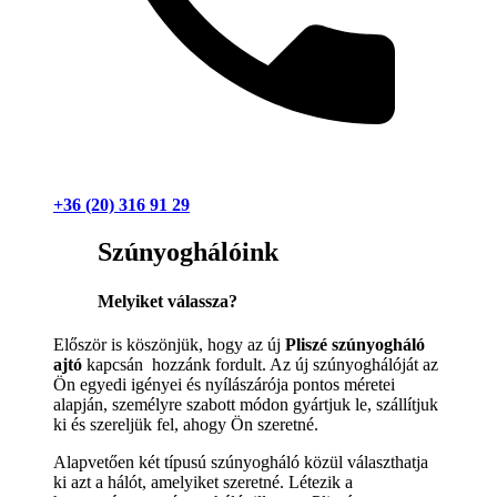
+36 (20) 316 91 29
Szúnyoghálóink
Melyiket válassza?
Először is köszönjük, hogy az új
Pliszé szúnyogháló
ajtó
kapcsán hozzánk fordult. Az új szúnyoghálóját az
Ön egyedi igényei és nyílászárója pontos méretei
alapján, személyre szabott módon gyártjuk le, szállítjuk
ki és szereljük fel, ahogy Ön szeretné.
Alapvetően két típusú szúnyogháló közül választhatja
ki azt a hálót, amelyiket szeretné. Létezik a