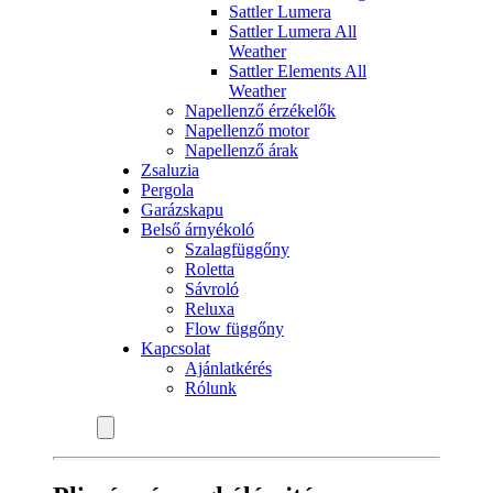
Sattler Lumera
Sattler Lumera All
Weather
Sattler Elements All
Weather
Napellenző érzékelők
Napellenző motor
Napellenző árak
Zsaluzia
Pergola
Garázskapu
Belső árnyékoló
Szalagfüggőny
Roletta
Sávroló
Reluxa
Flow függőny
Kapcsolat
Ajánlatkérés
Rólunk