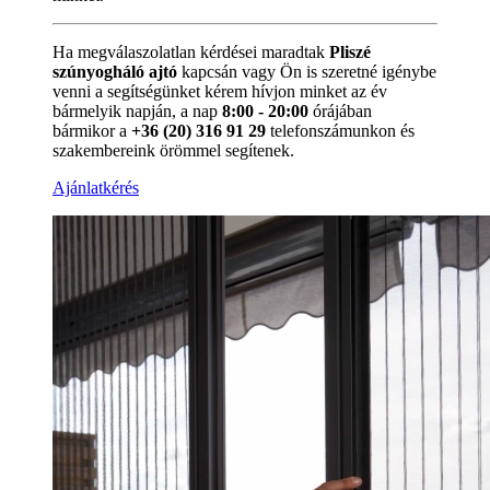
Ha megválaszolatlan kérdései maradtak
Pliszé
szúnyogháló ajtó
kapcsán vagy Ön is szeretné igénybe
venni a segítségünket kérem hívjon minket az év
bármelyik napján, a nap
8:00 - 20:00
órájában
bármikor a
+36 (20) 316 91 29
telefonszámunkon és
szakembereink örömmel segítenek.
Ajánlatkérés