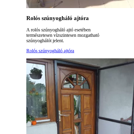
Rolós szúnyogháló ajtóra
A rolós szúnyogháló ajtó esetében
természetesen vízszintesen mozgatható
szúnyoghálót jelent.
Rolós szúnyogháló ajtóra