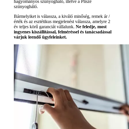
hagyományos szúnyogháló, illetve a Pliszé
szúnyogháló.
Bármelyiket is válassza, a kiváló minőség, remek ár /
érték és az esztétikus megjelenést válassza, amelyre 2
év teljes körű garanciát vállalunk.
Ne feledje, most
ingyenes kiszállítással, felméréssel és tanácsadással
várjuk leendő ügyfeleinket.