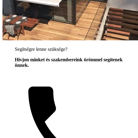
Segítségre lenne szüksége?
Hívjon minket és szakembereink örömmel segítenek
önnek.