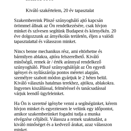
Kiváló szakértelem, 20 év tapasztalat
Szakembereink Pliszé szúnyogháló ajtó kapcsán
örömmel állnak az Ön rendelkezésére, csak hívjon
minket és szívesen segítünk Budapest és környékén. 20
éve dolgozzunk az árnyékolás területén, éljen a valódi
tapasztalattal és válasszon minket.
Nincs benne mechanikus rész, ami eltörhetne és
bármilyen ablakra, ajtóra felszerelhető. Kiváló
minőségű, remek ár / érték aránnyal rendelkező
szúnyogháló. Pliszé szúnyoghálóját az Ön egyedi
igényei és nyílászárója pontos méretei alapján,
személyre szabott módon gyártjuk le 2 héten belül.
Kiváló választás hatalmas terekhez, ajtókra, ablakokra.
Ingyenes kiszállással, felméréssel és tanácsadással
várjuk leendő ügyfeleinket.
Ha Ön is szeretné igénybe venni a segítségünket, kérem
hívjon minket és egyeztessen le velünk egy időpontot,
amikor szakemberünket fogadni tudja a munka
elvégzése céljából. Válassza a remek szaktudást, a
kiváló minőséget és a kedvező árakat, azaz válasszon
minket.