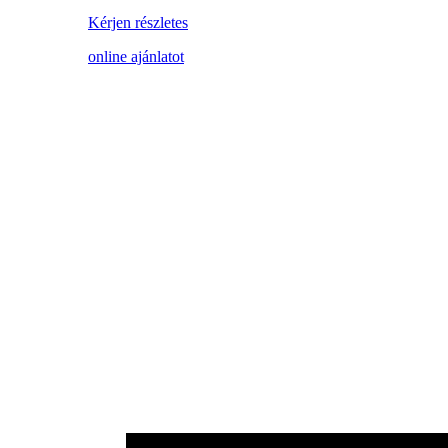
Kérjen részletes
online ajánlatot