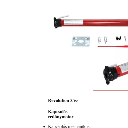
Revolution 35ss
Kapcsolós
redőnymotor
Kapcsolós mechanikus