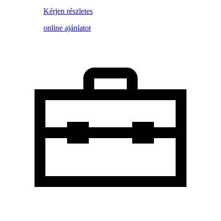
Kérjen részletes
online ajánlatot