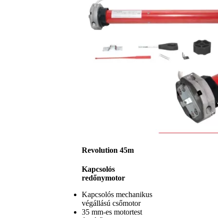
Revolution 45m
Kapcsolós
redőnymotor
Kapcsolós mechanikus
végállású csőmotor
35 mm-es motortest