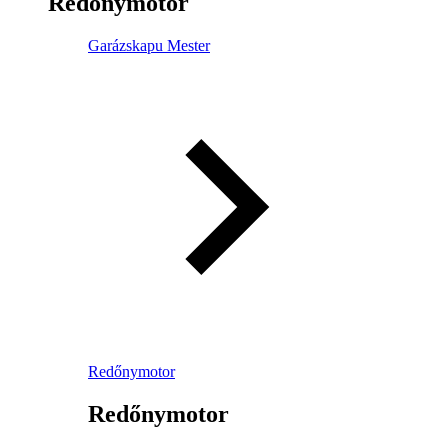
Redőnymotor
Garázskapu Mester
Redőnymotor
Redőnymotor