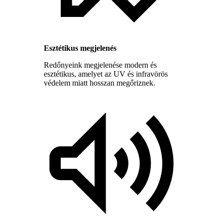
Esztétikus megjelenés
Redőnyeink megjelenése modern és
esztétikus, amelyet az UV és infravörös
védelem miatt hosszan megőriznek.