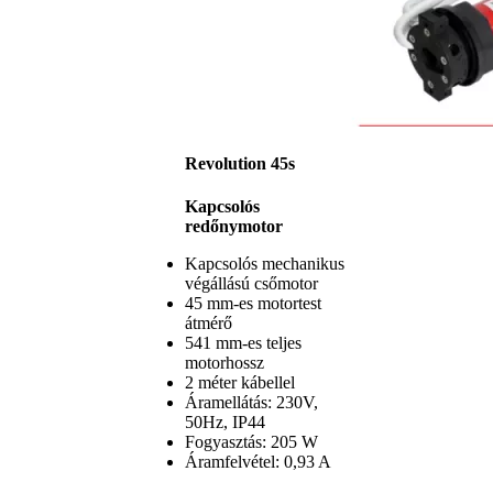
Revolution 45s
Kapcsolós
redőnymotor
Kapcsolós mechanikus
végállású csőmotor
45 mm-es motortest
átmérő
541 mm-es teljes
motorhossz
2 méter kábellel
Áramellátás: 230V,
50Hz, IP44
Fogyasztás: 205 W
Áramfelvétel: 0,93 A