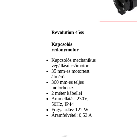
Revolution 45ss
Kapcsolós
redőnymotor
Kapcsolós mechanikus
végállású csőmotor
35 mm-es motortest
átmérő
360 mm-es teljes
motorhossz
2 méter kábellel
Áramellátás: 230V,
50Hz, IP44
Fogyasztás: 122 W
Áramfelvétel: 0,53 A