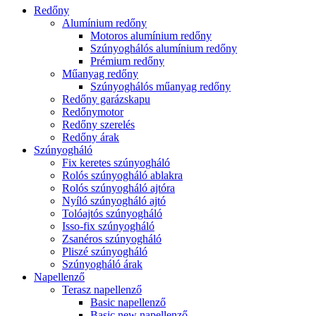
Redőny
Alumínium redőny
Motoros alumínium redőny
Szúnyoghálós alumínium redőny
Prémium redőny
Műanyag redőny
Szúnyoghálós műanyag redőny
Redőny garázskapu
Redőnymotor
Redőny szerelés
Redőny árak
Szúnyogháló
Fix keretes szúnyogháló
Rolós szúnyogháló ablakra
Rolós szúnyogháló ajtóra
Nyíló szúnyogháló ajtó
Tolóajtós szúnyogháló
Isso-fix szúnyogháló
Zsanéros szúnyogháló
Pliszé szúnyogháló
Szúnyogháló árak
Napellenző
Terasz napellenző
Basic napellenző
Basic new napellenző