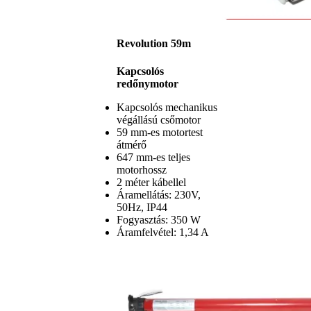
Revolution 59m
Kapcsolós
redőnymotor
Kapcsolós mechanikus
végállású csőmotor
59 mm-es motortest
átmérő
647 mm-es teljes
motorhossz
2 méter kábellel
Áramellátás: 230V,
50Hz, IP44
Fogyasztás: 350 W
Áramfelvétel: 1,34 A