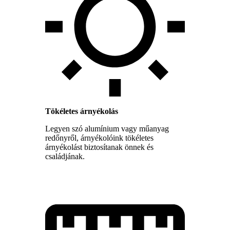
Tökéletes árnyékolás
Legyen szó alumínium vagy műanyag
redőnyről, árnyékolóink tökéletes
árnyékolást biztosítanak önnek és
családjának.