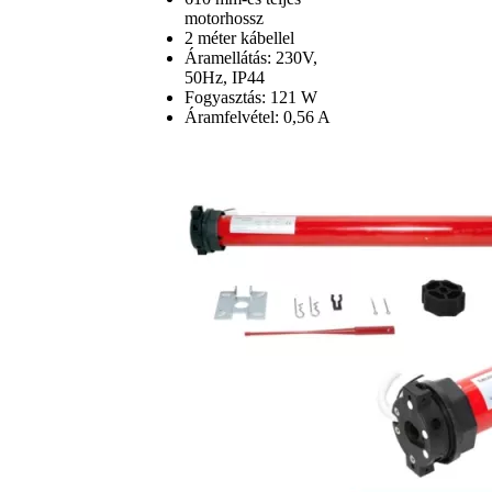
motorhossz
2 méter kábellel
Áramellátás: 230V,
50Hz, IP44
Fogyasztás: 121 W
Áramfelvétel: 0,56 A