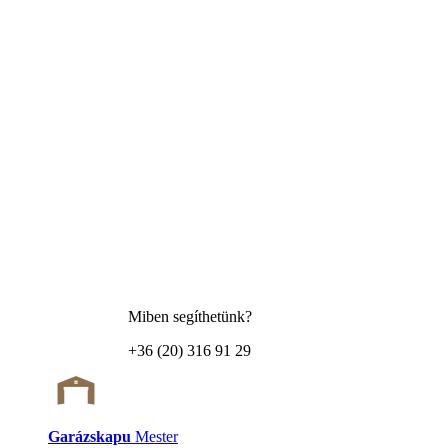
Miben segíthetünk?
+36 (20) 316 91 29
Garázskapu
Mester