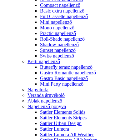
Compact napellenző
Basic extra napellenző
Full Cassette napellenző
Mini napellenző
Mono napellenző
Practic napellenző
Roll-Shade napellenző
Shadow napellenző
Sunset napellenző
Swiss napellenző
Kerti napellenző
Butterfly terasz napellenző
Gastro Romantic napellenző
Gastro Basic napellenző
Mini Party napellenző
Napvitorla
Veranda árnyékoló
Ablak napellenző
Napellenző ponyva
Sattler Elements Solids
Sattler Elements Stripes
Sattler Urban Design
Sattler Lumera
Sattler Lumera All Weather