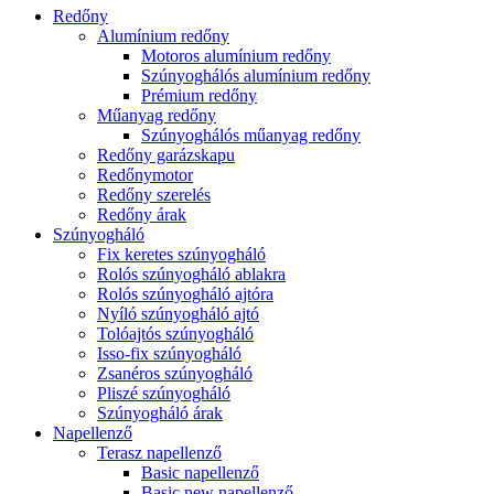
Redőny
Alumínium redőny
Motoros alumínium redőny
Szúnyoghálós alumínium redőny
Prémium redőny
Műanyag redőny
Szúnyoghálós műanyag redőny
Redőny garázskapu
Redőnymotor
Redőny szerelés
Redőny árak
Szúnyogháló
Fix keretes szúnyogháló
Rolós szúnyogháló ablakra
Rolós szúnyogháló ajtóra
Nyíló szúnyogháló ajtó
Tolóajtós szúnyogháló
Isso-fix szúnyogháló
Zsanéros szúnyogháló
Pliszé szúnyogháló
Szúnyogháló árak
Napellenző
Terasz napellenző
Basic napellenző
Basic new napellenző