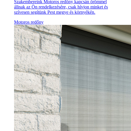
Szakembereink Motoros redőny kapcsán örömmel
állnak az Ön rendelkezésére, csak hívjon minket és
szívesen segítünk Pest megye és környékén.
Motoros redőny