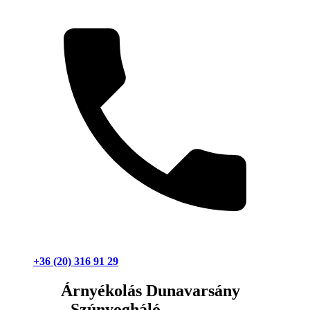
+36 (20) 316 91 29
Árnyékolás Dunavarsány
- Szúnyogháló