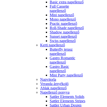
Basic extra napellenző
Full Cassette
napellenző
Mini napellenző
Mono napellenző
Practic napellenző
Roll-Shade napellenző
Shadow napellenző
Sunset napellenző
Swiss napellenző
Kerti napellenző
Butterfly terasz
napellenző
Gastro Romantic
napellenző
Gastro Basic
napellenző
Mini Party napellenző
Napvitorla
Veranda árnyékoló
Ablak napellenző
Napellenző ponyva
Sattler Elements Solids
Sattler Elements Stripes
Sattler Urban Design