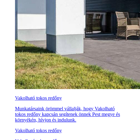
Vakolható tokos redőny
Munkatársaink örömmel vállalják, hogy Vakolható
tokos redőny kapcsán segítenek önnek Pest megye és
környékén, hívjon és indulunk.
Vakolható tokos redőny