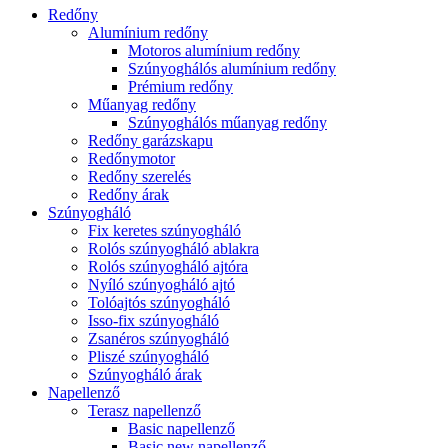
Redőny
Alumínium redőny
Motoros alumínium redőny
Szúnyoghálós alumínium redőny
Prémium redőny
Műanyag redőny
Szúnyoghálós műanyag redőny
Redőny garázskapu
Redőnymotor
Redőny szerelés
Redőny árak
Szúnyogháló
Fix keretes szúnyogháló
Rolós szúnyogháló ablakra
Rolós szúnyogháló ajtóra
Nyíló szúnyogháló ajtó
Tolóajtós szúnyogháló
Isso-fix szúnyogháló
Zsanéros szúnyogháló
Pliszé szúnyogháló
Szúnyogháló árak
Napellenző
Terasz napellenző
Basic napellenző
Basic new napellenző