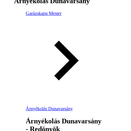
Árnyékolás Dunavarsány
Garázskapu Mester
Árnyékolás Dunavarsány
Árnyékolás Dunavarsány
- Redönyök