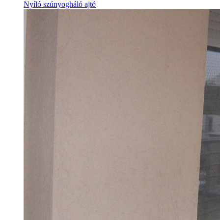
Nyíló szúnyogháló ajtó