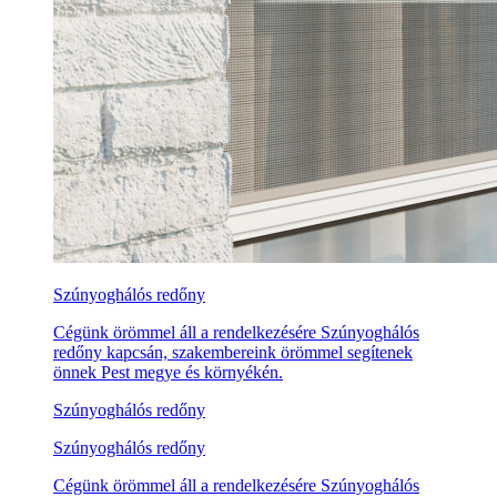
Szúnyoghálós redőny
Cégünk örömmel áll a rendelkezésére Szúnyoghálós
redőny kapcsán, szakembereink örömmel segítenek
önnek Pest megye és környékén.
Szúnyoghálós redőny
Szúnyoghálós redőny
Cégünk örömmel áll a rendelkezésére Szúnyoghálós