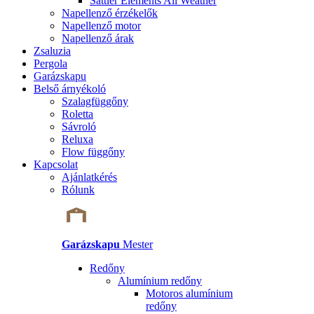
Sattler Elements All Weather
Napellenző érzékelők
Napellenző motor
Napellenző árak
Zsaluzia
Pergola
Garázskapu
Belső árnyékoló
Szalagfüggőny
Roletta
Sávroló
Reluxa
Flow függőny
Kapcsolat
Ajánlatkérés
Rólunk
Garázskapu
Mester
Redőny
Alumínium redőny
Motoros alumínium
redőny