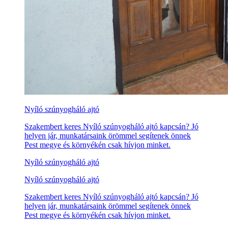
Nyíló szúnyogháló ajtó
Szakembert keres Nyíló szúnyogháló ajtó kapcsán? Jó
helyen jár, munkatársaink örömmel segítenek önnek
Pest megye és környékén csak hívjon minket.
Nyíló szúnyogháló ajtó
Nyíló szúnyogháló ajtó
Szakembert keres Nyíló szúnyogháló ajtó kapcsán? Jó
helyen jár, munkatársaink örömmel segítenek önnek
Pest megye és környékén csak hívjon minket.