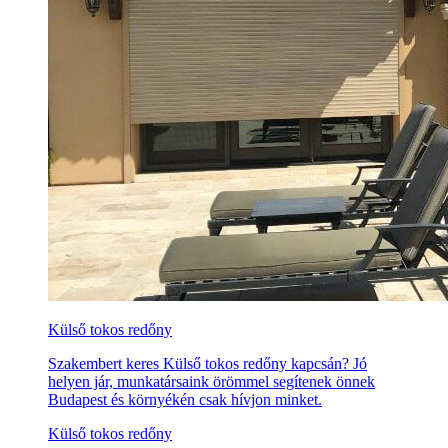
Külső tokos redőny
Szakembert keres Külső tokos redőny kapcsán? Jó
helyen jár, munkatársaink örömmel segítenek önnek
Budapest és környékén csak hívjon minket.
Külső tokos redőny