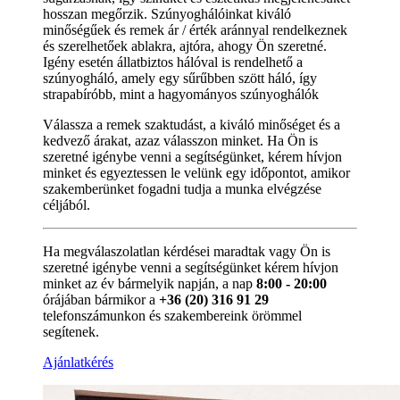
hosszan megőrzik. Szúnyoghálóinkat kiváló
minőségűek és remek ár / érték aránnyal rendelkeznek
és szerelhetőek ablakra, ajtóra, ahogy Ön szeretné.
Igény esetén állatbiztos hálóval is rendelhető a
szúnyogháló, amely egy sűrűbben szött háló, így
strapabíróbb, mint a hagyományos szúnyoghálók
Válassza a remek szaktudást, a kiváló minőséget és a
kedvező árakat, azaz válasszon minket. Ha Ön is
szeretné igénybe venni a segítségünket, kérem hívjon
minket és egyeztessen le velünk egy időpontot, amikor
szakemberünket fogadni tudja a munka elvégzése
céljából.
Ha megválaszolatlan kérdései maradtak vagy Ön is
szeretné igénybe venni a segítségünket kérem hívjon
minket az év bármelyik napján, a nap
8:00 - 20:00
órájában bármikor a
+36 (20) 316 91 29
telefonszámunkon és szakembereink örömmel
segítenek.
Ajánlatkérés