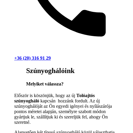
+36 (20) 316 91 29
Szúnyoghálóink
Melyiket válassza?
Először is köszönjük, hogy az új
Tolóajtós
szúnyogháló
kapcsán hozzánk fordult. Az új
szúnyoghálóját az Ön egyedi igényei és nyílászárója
pontos méretei alapján, személyre szabott módon
gyártjuk le, szállítjuk ki és szereljük fel, ahogy Ön
szeretné.
Alapvetően két típusú szúnyogháló közül választhatja