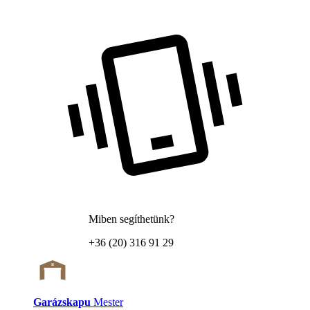
Miben segíthetünk?
+36 (20) 316 91 29
Garázskapu
Mester