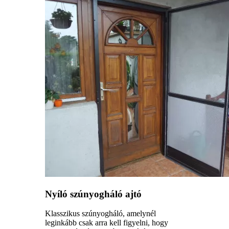
Nyíló szúnyogháló ajtó
Klasszikus szúnyogháló, amelynél
leginkább csak arra kell figyelni, hogy