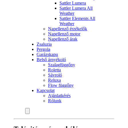
Sattler Lumera
Sattler Lumera All
Weather
Sattler Elements All
Weather
Napellenző érzékelők
Napellenző motor
Napellenző árak
Zsaluzia
Pergola
Garázskapu
Belső árnyékoló
Szalagfüggőny
Roletta
Sávroló
Reluxa
Flow függőny
Kapcsolat
Ajánlatkérés
Rólunk