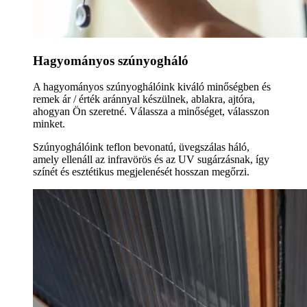
Hagyományos szúnyogháló
A hagyományos szúnyoghálóink kiváló minőségben és
remek ár / érték aránnyal készülnek, ablakra, ajtóra,
ahogyan Ön szeretné. Válassza a minőséget, válasszon
minket.
Szúnyoghálóink teflon bevonatú, üvegszálas háló,
amely ellenáll az infravörös és az UV sugárzásnak, így
színét és esztétikus megjelenését hosszan megőrzi.