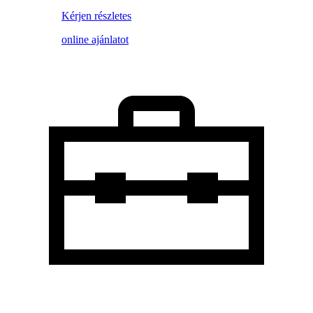
Kérjen részletes
online ajánlatot