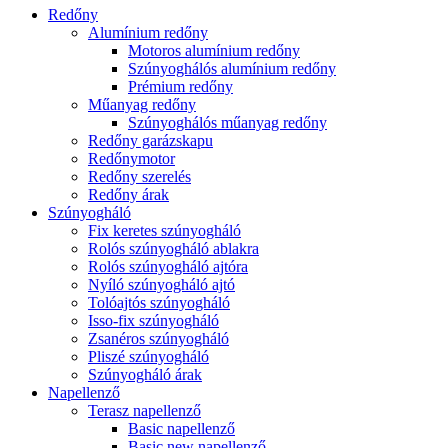
Redőny
Alumínium redőny
Motoros alumínium redőny
Szúnyoghálós alumínium redőny
Prémium redőny
Műanyag redőny
Szúnyoghálós műanyag redőny
Redőny garázskapu
Redőnymotor
Redőny szerelés
Redőny árak
Szúnyogháló
Fix keretes szúnyogháló
Rolós szúnyogháló ablakra
Rolós szúnyogháló ajtóra
Nyíló szúnyogháló ajtó
Tolóajtós szúnyogháló
Isso-fix szúnyogháló
Zsanéros szúnyogháló
Pliszé szúnyogháló
Szúnyogháló árak
Napellenző
Terasz napellenző
Basic napellenző
Basic new napellenző