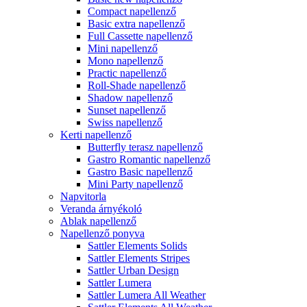
Compact napellenző
Basic extra napellenző
Full Cassette napellenző
Mini napellenző
Mono napellenző
Practic napellenző
Roll-Shade napellenző
Shadow napellenző
Sunset napellenző
Swiss napellenző
Kerti napellenző
Butterfly terasz napellenző
Gastro Romantic napellenző
Gastro Basic napellenző
Mini Party napellenző
Napvitorla
Veranda árnyékoló
Ablak napellenző
Napellenző ponyva
Sattler Elements Solids
Sattler Elements Stripes
Sattler Urban Design
Sattler Lumera
Sattler Lumera All Weather