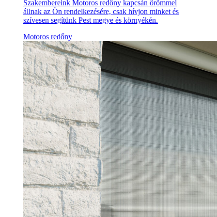
Szakembereink Motoros redőny kapcsán örömmel
állnak az Ön rendelkezésére, csak hívjon minket és
szívesen segítünk Pest megye és környékén.
Motoros redőny