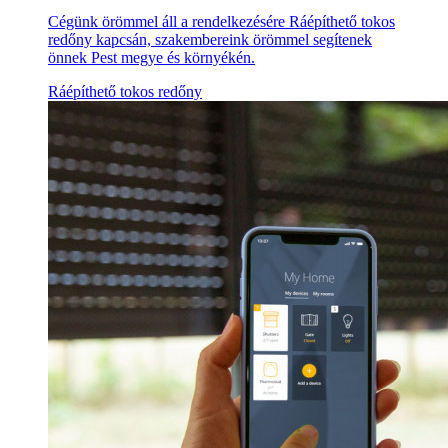
Cégünk örömmel áll a rendelkezésére Ráépíthető tokos
redőny kapcsán, szakembereink örömmel segítenek
önnek Pest megye és környékén.
Ráépíthető tokos redőny