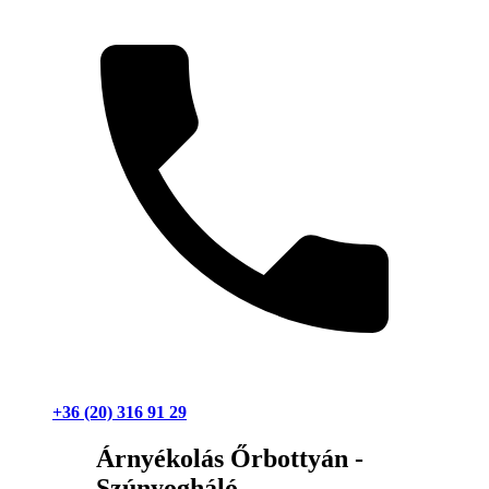
+36 (20) 316 91 29
Árnyékolás Őrbottyán -
Szúnyogháló