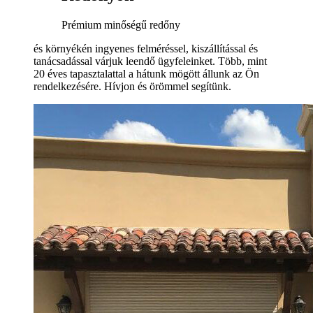
Prémium minőségű redőny
és környékén ingyenes felméréssel, kiszállítással és
tanácsadással várjuk leendő ügyfeleinket. Több, mint
20 éves tapasztalattal a hátunk mögött állunk az Ön
rendelkezésére. Hívjon és örömmel segítünk.