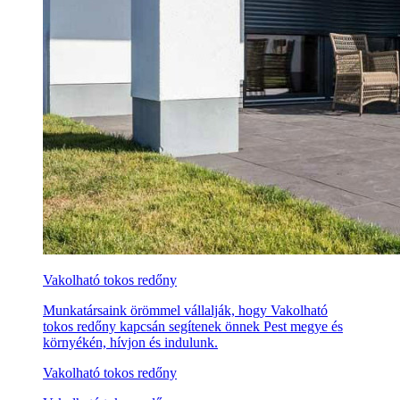
Vakolható tokos redőny
Munkatársaink örömmel vállalják, hogy Vakolható
tokos redőny kapcsán segítenek önnek Pest megye és
környékén, hívjon és indulunk.
Vakolható tokos redőny