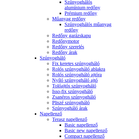
Szúnyoghálós
alumínium redőny
Prémium redőny
Műanyag redőny
Szúnyoghálós műanyag
redőny
Redőny garázskapu
Redőnymotor
Redőny szerelés
Redőny árak
Szúnyogháló
Fix keretes szúnyogháló
Rolós szúnyogháló ablakra
Rolós szúnyogháló ajtóra
Nyíló szúnyogháló ajtó
Tolóajtós szúnyogháló
Isso-fix szúnyogháló
Zsanéros szúnyogháló
Pliszé szúnyogháló
Szúnyogháló árak
Napellenző
Terasz napellenző
Basic napellenző
Basic new napellenző
Compact napellenző