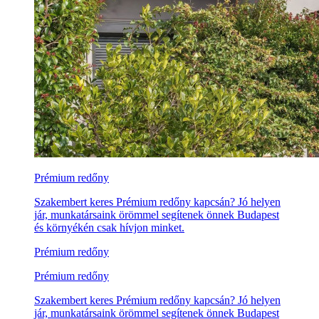
Prémium redőny
Szakembert keres Prémium redőny kapcsán? Jó helyen
jár, munkatársaink örömmel segítenek önnek Budapest
és környékén csak hívjon minket.
Prémium redőny
Prémium redőny
Szakembert keres Prémium redőny kapcsán? Jó helyen
jár, munkatársaink örömmel segítenek önnek Budapest