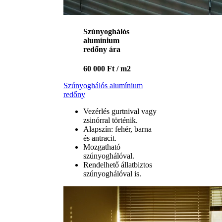
Szúnyoghálós
alumínium
redőny ára
60 000 Ft / m2
Szúnyoghálós alumínium
redőny
Vezérlés gurtnival vagy
zsinórral történik.
Alapszín: fehér, barna
és antracit.
Mozgatható
szúnyoghálóval.
Rendelhető állatbiztos
szúnyoghálóval is.