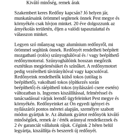
Kiváló minőség, remek árak
Szakembert keres Redőny kapcsán? Jó helyen jár,
munkatársaink örömmel segítenek önnek Pest megye és
környékén csak hívjon minket. 20 éve dolgozzunk az
árnyékolás területén, éljen a valódi tapasztalattal és
válasszon minket.
Legyen szó műanyag vagy alumínium redőnyről, mi
örömmel segítünk önnek. Redőnyét rendelheti beépített
mozgatható (rolós) szúnyoghálóval és / vagy beépíthető
redőnymotorral. Szúnyoghálóink hosszan megőrzik
esztétikus megjelenésüket és színűket. A redőnymotort
pedig vezérelheti távirányítóval vagy kapcsolóval.
Redőnyeink rendelhetők külső tokos (utólag is
beépíthető), vakolható tokos (építkezés során
beépíthető) és ráépíthető tokos (nyílászáró csere esetén)
változatban is. Ingyenes kiszállítással, felméréssel és
tanácsadással várjuk leendő ügyfeleinket Pest megye és
környékén. Redőnyeinket az Ön egyedi igényei és
nyílászárói pontos méretei alapján, személyre szabott
módon gyártjuk le. Az általunk gyártot redőnyök kiváló
minőségűek, remek ár / érték aránnyal rendelkeznek és
2 év garanciát vállalunk rájuk. Cégünk 2 héten belül
legyártja, kiszállítja és beszereli új redőnyét.