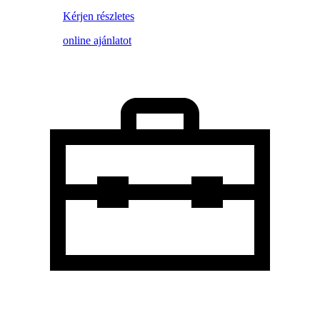
Kérjen részletes
online ajánlatot