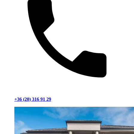
+36 (20) 316 91 29