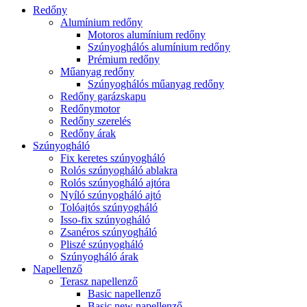
Redőny
Alumínium redőny
Motoros alumínium redőny
Szúnyoghálós alumínium redőny
Prémium redőny
Műanyag redőny
Szúnyoghálós műanyag redőny
Redőny garázskapu
Redőnymotor
Redőny szerelés
Redőny árak
Szúnyogháló
Fix keretes szúnyogháló
Rolós szúnyogháló ablakra
Rolós szúnyogháló ajtóra
Nyíló szúnyogháló ajtó
Tolóajtós szúnyogháló
Isso-fix szúnyogháló
Zsanéros szúnyogháló
Pliszé szúnyogháló
Szúnyogháló árak
Napellenző
Terasz napellenző
Basic napellenző
Basic new napellenző