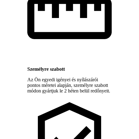
Személyre szabott
Az Ön egyedi igényei és nyílászárói
pontos méretei alapján, személyre szabott
módon gyártjuk le 2 héten belül redőnyeit.