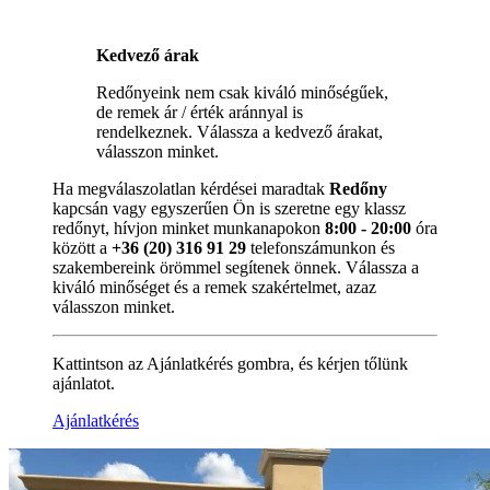
Kedvező árak
Redőnyeink nem csak kiváló minőségűek,
de remek ár / érték aránnyal is
rendelkeznek. Válassza a kedvező árakat,
válasszon minket.
Ha megválaszolatlan kérdései maradtak
Redőny
kapcsán vagy egyszerűen Ön is szeretne egy klassz
redőnyt, hívjon minket munkanapokon
8:00 - 20:00
óra
között a
+36 (20) 316 91 29
telefonszámunkon és
szakembereink örömmel segítenek önnek. Válassza a
kiváló minőséget és a remek szakértelmet, azaz
válasszon minket.
Kattintson az Ajánlatkérés gombra, és kérjen tőlünk
ajánlatot.
Ajánlatkérés