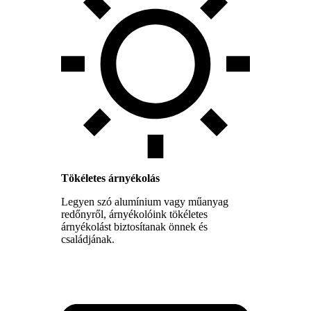
Tökéletes árnyékolás
Legyen szó alumínium vagy műanyag
redőnyről, árnyékolóink tökéletes
árnyékolást biztosítanak önnek és
családjának.