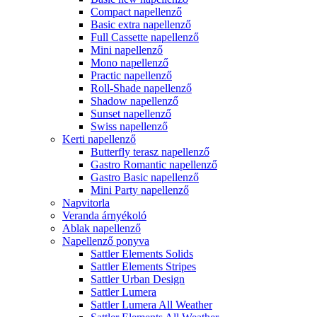
Compact napellenző
Basic extra napellenző
Full Cassette napellenző
Mini napellenző
Mono napellenző
Practic napellenző
Roll-Shade napellenző
Shadow napellenző
Sunset napellenző
Swiss napellenző
Kerti napellenző
Butterfly terasz napellenző
Gastro Romantic napellenző
Gastro Basic napellenző
Mini Party napellenző
Napvitorla
Veranda árnyékoló
Ablak napellenző
Napellenző ponyva
Sattler Elements Solids
Sattler Elements Stripes
Sattler Urban Design
Sattler Lumera
Sattler Lumera All Weather