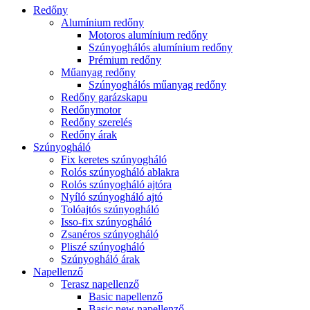
Redőny
Alumínium redőny
Motoros alumínium redőny
Szúnyoghálós alumínium redőny
Prémium redőny
Műanyag redőny
Szúnyoghálós műanyag redőny
Redőny garázskapu
Redőnymotor
Redőny szerelés
Redőny árak
Szúnyogháló
Fix keretes szúnyogháló
Rolós szúnyogháló ablakra
Rolós szúnyogháló ajtóra
Nyíló szúnyogháló ajtó
Tolóajtós szúnyogháló
Isso-fix szúnyogháló
Zsanéros szúnyogháló
Pliszé szúnyogháló
Szúnyogháló árak
Napellenző
Terasz napellenző
Basic napellenző
Basic new napellenző