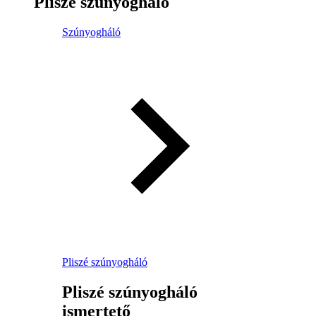
Pliszé szúnyogháló
Szúnyogháló
Pliszé szúnyogháló
Pliszé szúnyogháló
ismertető