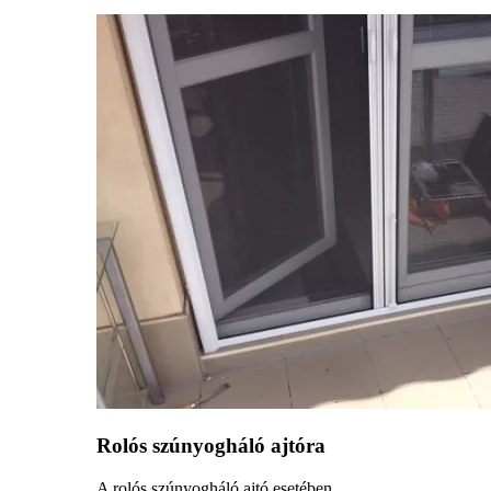
Rolós szúnyogháló ajtóra
A rolós szúnyogháló ajtó esetében