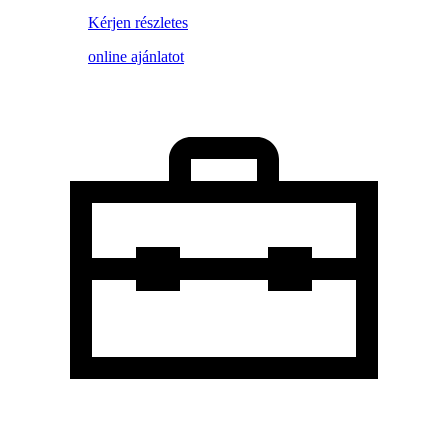
Kérjen részletes
online ajánlatot