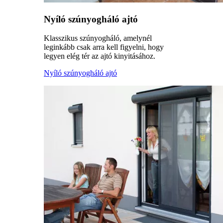
Nyíló szúnyogháló ajtó
Klasszikus szúnyogháló, amelynél
leginkább csak arra kell figyelni, hogy
legyen elég tér az ajtó kinyitásához.
Nyíló szúnyogháló ajtó