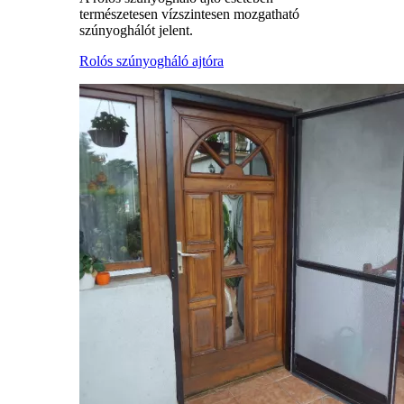
természetesen vízszintesen mozgatható
szúnyoghálót jelent.
Rolós szúnyogháló ajtóra