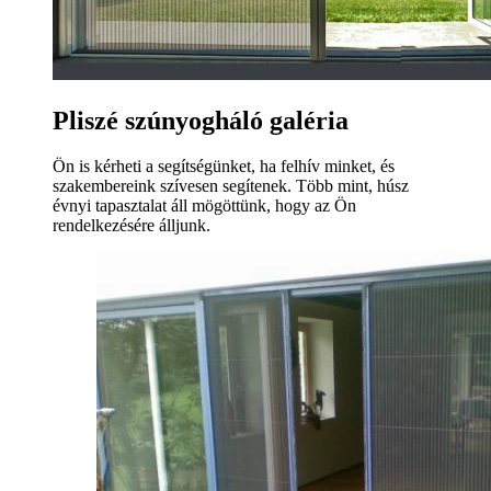
Pliszé szúnyogháló galéria
Ön is kérheti a segítségünket, ha felhív minket, és
szakembereink szívesen segítenek. Több mint, húsz
évnyi tapasztalat áll mögöttünk, hogy az Ön
rendelkezésére álljunk.