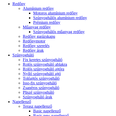
Redőny
Alumínium redőny
Motoros alumínium redőny
Szúnyoghálós alumínium redőny
Prémium redőny
Műanyag redőny
Szúnyoghálós műanyag redőny
Redőny garázskapu
Redőnymotor
Redőny szerelés
Redőny árak
Szúnyogháló
Fix keretes szúnyogháló
Rolós szúnyogháló ablakra
Rolós szúnyogháló ajtóra
Nyíló szúnyogháló ajtó
Tolóajtós szúnyogháló
Isso-fix szúnyogháló
Zsanéros szúnyogháló
Pliszé szúnyogháló
Szúnyogháló árak
Napellenző
Terasz napellenző
Basic napellenző
Basic new napellenző