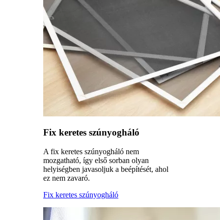
Fix keretes szúnyogháló
A fix keretes szúnyogháló nem
mozgatható, így első sorban olyan
helyiségben javasoljuk a beépítését, ahol
ez nem zavaró.
Fix keretes szúnyogháló