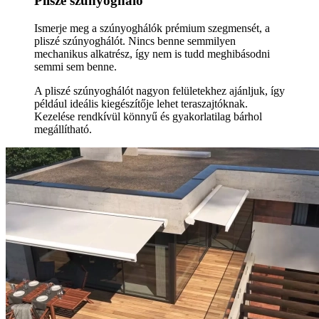
Pliszé szúnyogháló
Ismerje meg a szúnyoghálók prémium szegmensét, a
pliszé szúnyoghálót. Nincs benne semmilyen
mechanikus alkatrész, így nem is tudd meghibásodni
semmi sem benne.
A pliszé szúnyoghálót nagyon felületekhez ajánljuk, így
például ideális kiegészítője lehet teraszajtóknak.
Kezelése rendkívül könnyű és gyakorlatilag bárhol
megállítható.