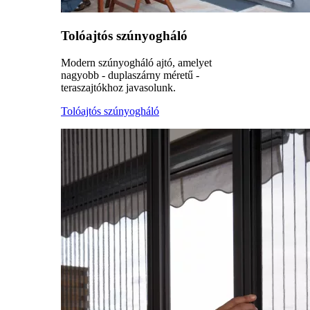
Tolóajtós szúnyogháló
Modern szúnyogháló ajtó, amelyet
nagyobb - duplaszárny méretű -
teraszajtókhoz javasolunk.
Tolóajtós szúnyogháló