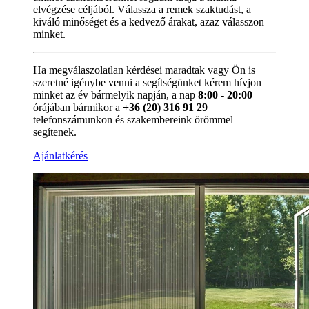
elvégzése céljából. Válassza a remek szaktudást, a
kiváló minőséget és a kedvező árakat, azaz válasszon
minket.
Ha megválaszolatlan kérdései maradtak vagy Ön is
szeretné igénybe venni a segítségünket kérem hívjon
minket az év bármelyik napján, a nap
8:00 - 20:00
órájában bármikor a
+36 (20) 316 91 29
telefonszámunkon és szakembereink örömmel
segítenek.
Ajánlatkérés