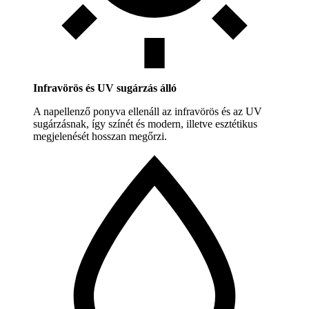
Infravörös és UV sugárzás álló
A napellenző ponyva ellenáll az infravörös és az UV
sugárzásnak, így színét és modern, illetve esztétikus
megjelenését hosszan megőrzi.