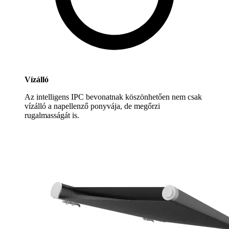
Vízálló
Az intelligens IPC bevonatnak köszönhetően nem csak
vízálló a napellenző ponyvája, de megőrzi
rugalmasságát is.