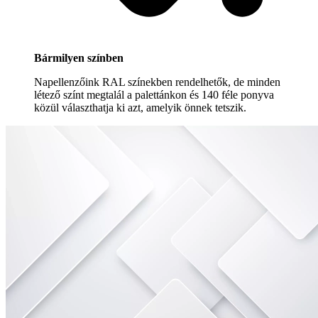
Bármilyen színben
Napellenzőink RAL színekben rendelhetők, de minden
létező színt megtalál a palettánkon és 140 féle ponyva
közül választhatja ki azt, amelyik önnek tetszik.