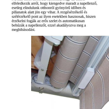
elfeledkezik arról, hogy kiengedve maradt a napellenző,
esetleg elindulunk otthonról gyönyörű időben és
pillanatok alatt jön egy vihar. A rezgésérzékelő és
szélérzékelő pont az ilyen esetekben hasznosak, hiszen
érzékelni fogják az erős szelet és automatikusan
behúzák a napellenzőt, ezzel akadályozva meg a
meghibásodást.