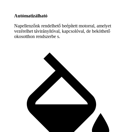
Autómatizálható
Napellenzőnk rendelhető beépített motorral, amelyet
vezérelhet távirányítóval, kapcsolóval, de beköthető
okosotthon rendszerbe s.