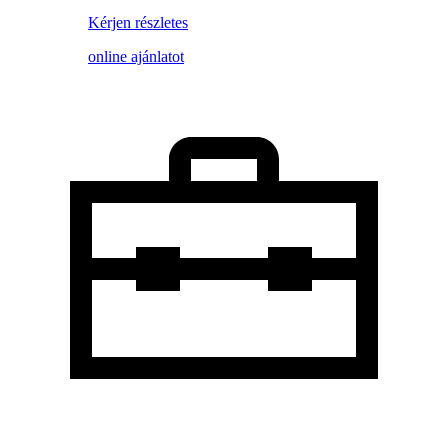
Kérjen részletes
online ajánlatot