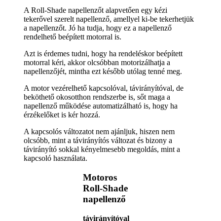
A Roll-Shade napellenzőt alapvetően egy kézi
tekerővel szerelt napellenző, amellyel ki-be tekerhetjük
a napellenzőt. Jó ha tudja, hogy ez a napellenző
rendelhető beépített motorral is.
Azt is érdemes tudni, hogy ha rendeléskor beépített
motorral kéri, akkor olcsóbban motorizálhatja a
napellenzőjét, mintha ezt később utólag tenné meg.
A motor vezérelhető kapcsolóval, távirányítóval, de
beköthető okosotthon rendszerbe is, sőt maga a
napellenző működése automatizálható is, hogy ha
érzékelőket is kér hozzá.
A kapcsolós változatot nem ajánljuk, hiszen nem
olcsóbb, mint a távirányítós változat és bizony a
távirányító sokkal kényelmesebb megoldás, mint a
kapcsoló használata.
Motoros
Roll-Shade
napellenző
távirányítóval