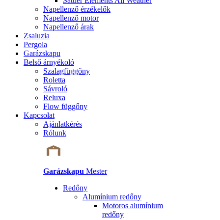
Sattler Elements All Weather
Napellenző érzékelők
Napellenző motor
Napellenző árak
Zsaluzia
Pergola
Garázskapu
Belső árnyékoló
Szalagfüggőny
Roletta
Sávroló
Reluxa
Flow függőny
Kapcsolat
Ajánlatkérés
Rólunk
Garázskapu
Mester
Redőny
Alumínium redőny
Motoros alumínium
redőny