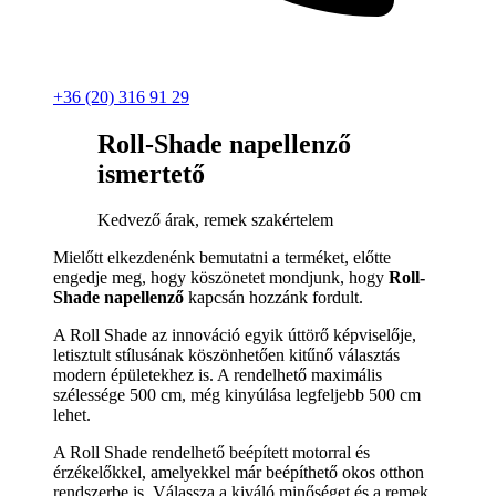
+36 (20) 316 91 29
Roll-Shade napellenző
ismertető
Kedvező árak, remek szakértelem
Mielőtt elkezdenénk bemutatni a terméket, előtte
engedje meg, hogy köszönetet mondjunk, hogy
Roll-
Shade napellenző
kapcsán hozzánk fordult.
A Roll Shade az innováció egyik úttörő képviselője,
letisztult stílusának köszönhetően kitűnő választás
modern épületekhez is. A rendelhető maximális
szélessége 500 cm, még kinyúlása legfeljebb 500 cm
lehet.
A Roll Shade rendelhető beépített motorral és
érzékelőkkel, amelyekkel már beépíthető okos otthon
rendszerbe is. Válassza a kiváló minőséget és a remek