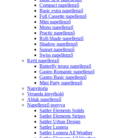
Compact napellenző
Basic extra napellenző
Full Cassette napellenző
Mini napellenző
Mono napellenző
Practic napellenző
Roll-Shade napellenző
Shadow napellenző
Sunset napellenző
Swiss napellenző
Kerti napellenző
Butterfly terasz napellenző
Gastro Romantic napellenző
Gastro Basic napellenző
Mini Party napellenző
Napvitorla
Veranda árnyékoló
Ablak napellenző
Napellenző ponyva
Sattler Elements Solids
Sattler Elements Stripes
Sattler Urban Design
Sattler Lumera
Sattler Lumera All Weather