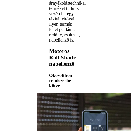
árnyékolástechnikai
terméket tudunk
vezérelni egy
távirányítóval.
Ilyen termék
lehet például a
redőny, zsaluzia,
napellenző is.
Motoros
Roll-Shade
napellenző
Okosotthon
rendszerbe
kötve.