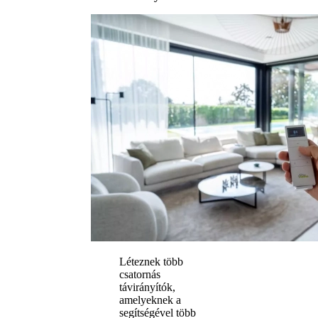
Léteznek több
csatornás
távirányítók,
amelyeknek a
segítségével több