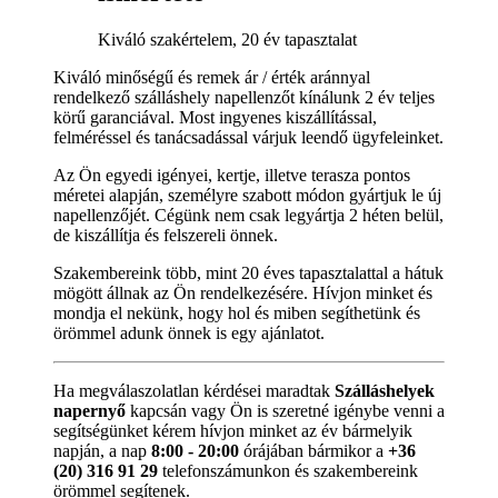
Kiváló szakértelem, 20 év tapasztalat
Kiváló minőségű és remek ár / érték aránnyal
rendelkező szálláshely napellenzőt kínálunk 2 év teljes
körű garanciával. Most ingyenes kiszállítással,
felméréssel és tanácsadással várjuk leendő ügyfeleinket.
Az Ön egyedi igényei, kertje, illetve terasza pontos
méretei alapján, személyre szabott módon gyártjuk le új
napellenzőjét. Cégünk nem csak legyártja 2 héten belül,
de kiszállítja és felszereli önnek.
Szakembereink több, mint 20 éves tapasztalattal a hátuk
mögött állnak az Ön rendelkezésére. Hívjon minket és
mondja el nekünk, hogy hol és miben segíthetünk és
örömmel adunk önnek is egy ajánlatot.
Ha megválaszolatlan kérdései maradtak
Szálláshelyek
napernyő
kapcsán vagy Ön is szeretné igénybe venni a
segítségünket kérem hívjon minket az év bármelyik
napján, a nap
8:00 - 20:00
órájában bármikor a
+36
(20) 316 91 29
telefonszámunkon és szakembereink
örömmel segítenek.