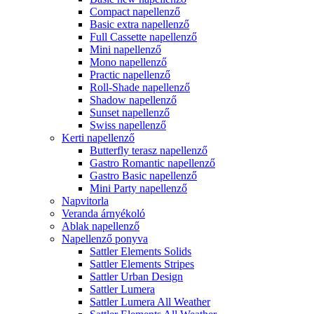
Compact napellenző
Basic extra napellenző
Full Cassette napellenző
Mini napellenző
Mono napellenző
Practic napellenző
Roll-Shade napellenző
Shadow napellenző
Sunset napellenző
Swiss napellenző
Kerti napellenző
Butterfly terasz napellenző
Gastro Romantic napellenző
Gastro Basic napellenző
Mini Party napellenző
Napvitorla
Veranda árnyékoló
Ablak napellenző
Napellenző ponyva
Sattler Elements Solids
Sattler Elements Stripes
Sattler Urban Design
Sattler Lumera
Sattler Lumera All Weather