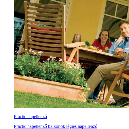
Practic napellenző
Practic napellenző balkonok légies napellenző