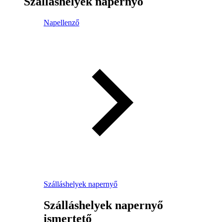
Szálláshelyek napernyő
Napellenző
Szálláshelyek napernyő
Szálláshelyek napernyő
ismertető