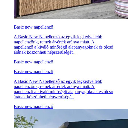
Basic new napellenző
A Basic New Napellenző az egyik legkedveltebb
napellenzőnk, remek ár-érték aránya miatt. A
napellenző a kiváló minőségű alapanyagoknak és olcsó
árának köszönheti népszerűségét.
Basic new napellenző
Basic new napellenző
A Basic New Napellenző az egyik legkedveltebb
napellenzőnk, remek ár-érték aránya miatt. A
napellenző a kiváló minőségű alapanyagoknak és olcsó
árának köszönheti népszerűségét.
Basic new napellenző