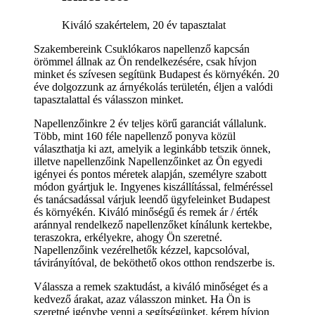
Kiváló szakértelem, 20 év tapasztalat
Szakembereink Csuklókaros napellenző kapcsán
örömmel állnak az Ön rendelkezésére, csak hívjon
minket és szívesen segítünk Budapest és környékén. 20
éve dolgozzunk az árnyékolás területén, éljen a valódi
tapasztalattal és válasszon minket.
Napellenzőinkre 2 év teljes körű garanciát vállalunk.
Több, mint 160 féle napellenző ponyva közül
választhatja ki azt, amelyik a leginkább tetszik önnek,
illetve napellenzőink Napellenzőinket az Ön egyedi
igényei és pontos méretek alapján, személyre szabott
módon gyártjuk le. Ingyenes kiszállítással, felméréssel
és tanácsadással várjuk leendő ügyfeleinket Budapest
és környékén. Kiváló minőségű és remek ár / érték
aránnyal rendelkező napellenzőket kínálunk kertekbe,
teraszokra, erkélyekre, ahogy Ön szeretné.
Napellenzőink vezérelhetők kézzel, kapcsolóval,
távirányítóval, de beköthető okos otthon rendszerbe is.
Válassza a remek szaktudást, a kiváló minőséget és a
kedvező árakat, azaz válasszon minket. Ha Ön is
szeretné igénybe venni a segítségünket, kérem hívjon