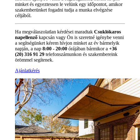
minket és egyeztessen le velünk egy időpontot, amikor
szakemberünket fogadni tudja a munka elvégzése
céljából.
Ha megválaszolatlan kérdései maradtak
Csuklókaros
napellenző
kapcsán vagy Ön is szeretné igénybe venni
a segítségünket kérem hívjon minket az év bármelyik
napján, a nap
8:00 - 20:00
órájában bármikor a
+36
(20) 316 91 29
telefonszámunkon és szakembereink
örömmel segítenek.
Ajánlatkérés