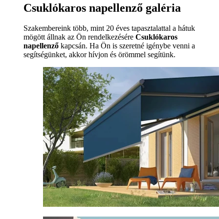
Csuklókaros napellenző galéria
Szakembereink több, mint 20 éves tapasztalattal a hátuk
mögött állnak az Ön rendelkezésére
Csuklókaros
napellenző
kapcsán. Ha Ön is szeretné igénybe venni a
segítségünket, akkor hívjon és örömmel segítünk.