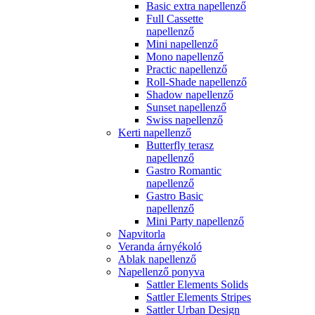
Basic extra napellenző
Full Cassette
napellenző
Mini napellenző
Mono napellenző
Practic napellenző
Roll-Shade napellenző
Shadow napellenző
Sunset napellenző
Swiss napellenző
Kerti napellenző
Butterfly terasz
napellenző
Gastro Romantic
napellenző
Gastro Basic
napellenző
Mini Party napellenző
Napvitorla
Veranda árnyékoló
Ablak napellenző
Napellenző ponyva
Sattler Elements Solids
Sattler Elements Stripes
Sattler Urban Design