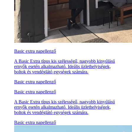
Basic extra napellenző
A Basic Extra típus kis szélességű, nagyobb kinyúlású
ernyők esetén alkalmazható. Ideális üzlethelyiségek,
boltok és vendéglátó egységek számára.
Basic extra napellenző
Basic extra napellenző
A Basic Extra típus kis szélességű, nagyobb kinyúlású
ernyők esetén alkalmazható. Ideális üzlethelyiségek,
boltok és vendéglátó egységek számára.
Basic extra napellenző