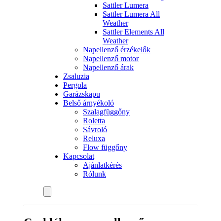
Sattler Lumera
Sattler Lumera All
Weather
Sattler Elements All
Weather
Napellenző érzékelők
Napellenző motor
Napellenző árak
Zsaluzia
Pergola
Garázskapu
Belső árnyékoló
Szalagfüggőny
Roletta
Sávroló
Reluxa
Flow függőny
Kapcsolat
Ajánlatkérés
Rólunk