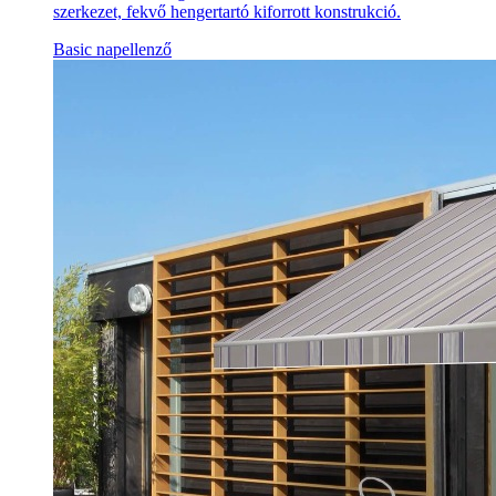
szerkezet, fekvő hengertartó kiforrott konstrukció.
Basic napellenző