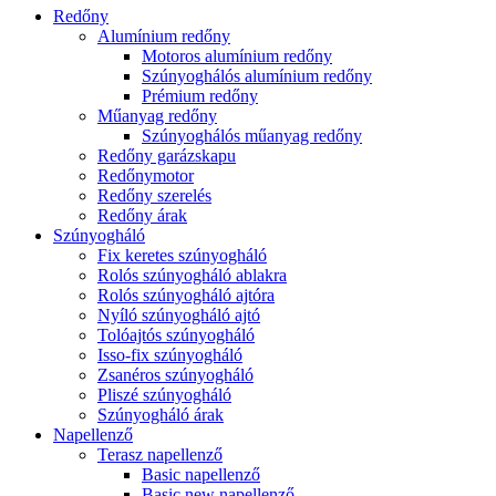
Redőny
Alumínium redőny
Motoros alumínium redőny
Szúnyoghálós alumínium redőny
Prémium redőny
Műanyag redőny
Szúnyoghálós műanyag redőny
Redőny garázskapu
Redőnymotor
Redőny szerelés
Redőny árak
Szúnyogháló
Fix keretes szúnyogháló
Rolós szúnyogháló ablakra
Rolós szúnyogháló ajtóra
Nyíló szúnyogháló ajtó
Tolóajtós szúnyogháló
Isso-fix szúnyogháló
Zsanéros szúnyogháló
Pliszé szúnyogháló
Szúnyogháló árak
Napellenző
Terasz napellenző
Basic napellenző
Basic new napellenző