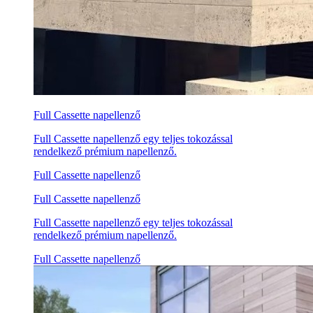
Full Cassette napellenző
Full Cassette napellenző egy teljes tokozással
rendelkező prémium napellenző.
Full Cassette napellenző
Full Cassette napellenző
Full Cassette napellenző egy teljes tokozással
rendelkező prémium napellenző.
Full Cassette napellenző