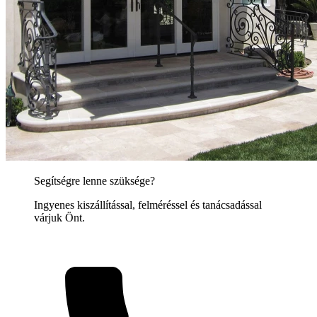
Segítségre lenne szüksége?
Ingyenes kiszállítással, felméréssel és tanácsadással
várjuk Önt.