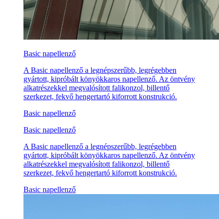
Basic napellenző
A Basic napellenző a legnépszerűbb, legrégebben
gyártott, kipróbált könyökkaros napellenző. Az öntvény
alkatrészekkel megvalósított falikonzol, billentő
szerkezet, fekvő hengertartó kiforrott konstrukció.
Basic napellenző
Basic napellenző
A Basic napellenző a legnépszerűbb, legrégebben
gyártott, kipróbált könyökkaros napellenző. Az öntvény
alkatrészekkel megvalósított falikonzol, billentő
szerkezet, fekvő hengertartó kiforrott konstrukció.
Basic napellenző