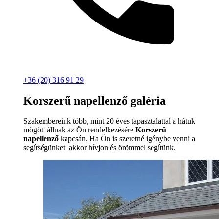
+36 (20) 316 91 29
Korszerű napellenző galéria
Szakembereink több, mint 20 éves tapasztalattal a hátuk
mögött állnak az Ön rendelkezésére
Korszerű
napellenző
kapcsán. Ha Ön is szeretné igénybe venni a
segítségünket, akkor hívjon és örömmel segítünk.