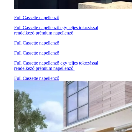
Full Cassette napellenző
Full Cassette napellenző egy teljes tokozással
rendelkező prémium napellenző.
Full Cassette napellenző
Full Cassette napellenző
Full Cassette napellenző egy teljes tokozással
rendelkező prémium napellenző.
Full Cassette napellenző