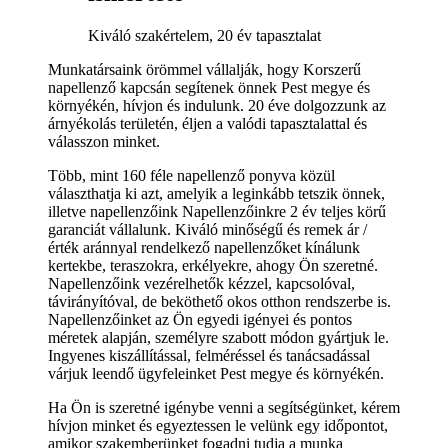
Kiváló szakértelem, 20 év tapasztalat
Munkatársaink örömmel vállalják, hogy Korszerű
napellenző kapcsán segítenek önnek Pest megye és
környékén, hívjon és indulunk. 20 éve dolgozzunk az
árnyékolás területén, éljen a valódi tapasztalattal és
válasszon minket.
Több, mint 160 féle napellenző ponyva közül
választhatja ki azt, amelyik a leginkább tetszik önnek,
illetve napellenzőink Napellenzőinkre 2 év teljes körű
garanciát vállalunk. Kiváló minőségű és remek ár /
érték aránnyal rendelkező napellenzőket kínálunk
kertekbe, teraszokra, erkélyekre, ahogy Ön szeretné.
Napellenzőink vezérelhetők kézzel, kapcsolóval,
távirányítóval, de beköthető okos otthon rendszerbe is.
Napellenzőinket az Ön egyedi igényei és pontos
méretek alapján, személyre szabott módon gyártjuk le.
Ingyenes kiszállítással, felméréssel és tanácsadással
várjuk leendő ügyfeleinket Pest megye és környékén.
Ha Ön is szeretné igénybe venni a segítségünket, kérem
hívjon minket és egyeztessen le velünk egy időpontot,
amikor szakemberünket fogadni tudja a munka