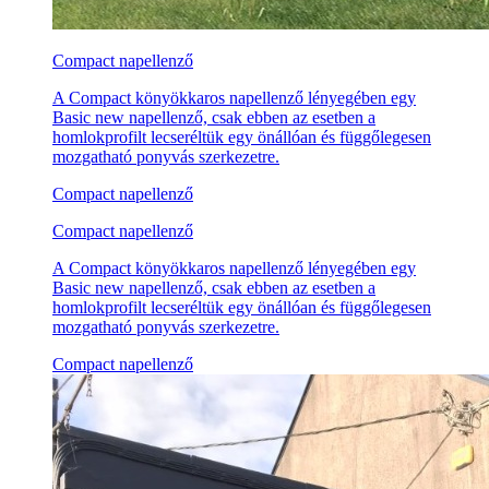
Compact napellenző
A Compact könyökkaros napellenző lényegében egy
Basic new napellenző, csak ebben az esetben a
homlokprofilt lecseréltük egy önállóan és függőlegesen
mozgatható ponyvás szerkezetre.
Compact napellenző
Compact napellenző
A Compact könyökkaros napellenző lényegében egy
Basic new napellenző, csak ebben az esetben a
homlokprofilt lecseréltük egy önállóan és függőlegesen
mozgatható ponyvás szerkezetre.
Compact napellenző