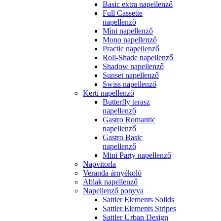
Basic extra napellenző
Full Cassette
napellenző
Mini napellenző
Mono napellenző
Practic napellenző
Roll-Shade napellenző
Shadow napellenző
Sunset napellenző
Swiss napellenző
Kerti napellenző
Butterfly terasz
napellenző
Gastro Romantic
napellenző
Gastro Basic
napellenző
Mini Party napellenző
Napvitorla
Veranda árnyékoló
Ablak napellenző
Napellenző ponyva
Sattler Elements Solids
Sattler Elements Stripes
Sattler Urban Design