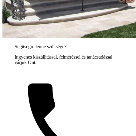
Segítségre lenne szüksége?
Ingyenes kiszállítással, felméréssel és tanácsadással
várjuk Önt.