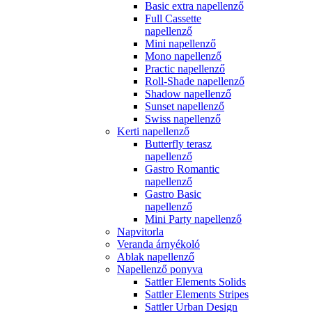
Basic extra napellenző
Full Cassette
napellenző
Mini napellenző
Mono napellenző
Practic napellenző
Roll-Shade napellenző
Shadow napellenző
Sunset napellenző
Swiss napellenző
Kerti napellenző
Butterfly terasz
napellenző
Gastro Romantic
napellenző
Gastro Basic
napellenző
Mini Party napellenző
Napvitorla
Veranda árnyékoló
Ablak napellenző
Napellenző ponyva
Sattler Elements Solids
Sattler Elements Stripes
Sattler Urban Design