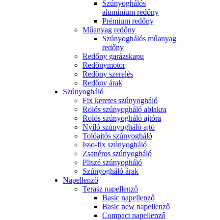
Szúnyoghálós
alumínium redőny
Prémium redőny
Műanyag redőny
Szúnyoghálós műanyag
redőny
Redőny garázskapu
Redőnymotor
Redőny szerelés
Redőny árak
Szúnyogháló
Fix keretes szúnyogháló
Rolós szúnyogháló ablakra
Rolós szúnyogháló ajtóra
Nyíló szúnyogháló ajtó
Tolóajtós szúnyogháló
Isso-fix szúnyogháló
Zsanéros szúnyogháló
Pliszé szúnyogháló
Szúnyogháló árak
Napellenző
Terasz napellenző
Basic napellenző
Basic new napellenző
Compact napellenző