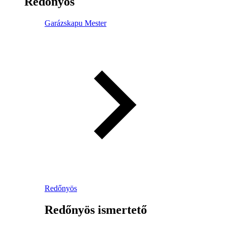
Redőnyös
Garázskapu Mester
Redőnyös
Redőnyös ismertető