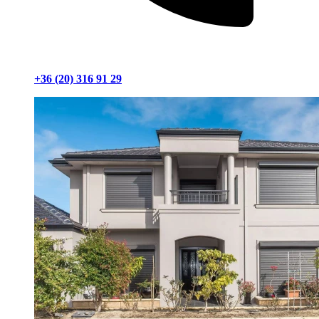
+36 (20) 316 91 29