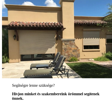
Segítségre lenne szüksége?
Hívjon minket és szakembereink örömmel segítenek
önnek.