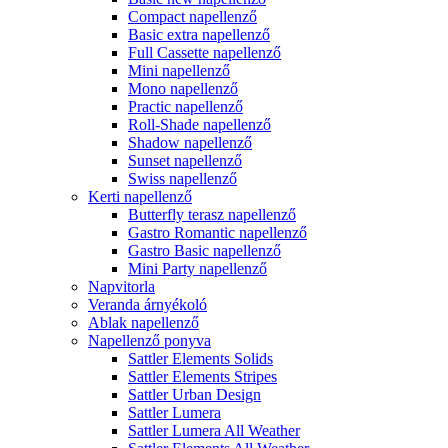
Compact napellenző
Basic extra napellenző
Full Cassette napellenző
Mini napellenző
Mono napellenző
Practic napellenző
Roll-Shade napellenző
Shadow napellenző
Sunset napellenző
Swiss napellenző
Kerti napellenző
Butterfly terasz napellenző
Gastro Romantic napellenző
Gastro Basic napellenző
Mini Party napellenző
Napvitorla
Veranda árnyékoló
Ablak napellenző
Napellenző ponyva
Sattler Elements Solids
Sattler Elements Stripes
Sattler Urban Design
Sattler Lumera
Sattler Lumera All Weather