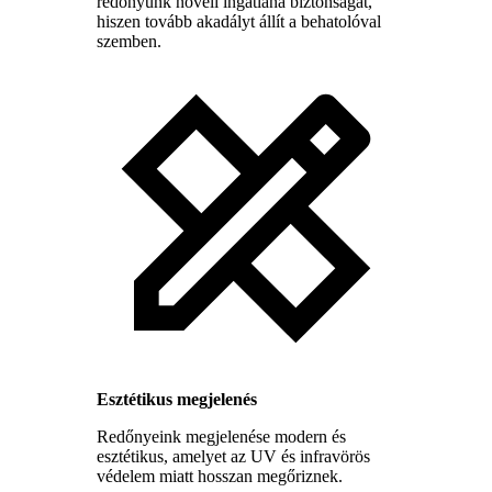
redőnyünk növeli ingatlana biztonságát,
hiszen tovább akadályt állít a behatolóval
szemben.
Esztétikus megjelenés
Redőnyeink megjelenése modern és
esztétikus, amelyet az UV és infravörös
védelem miatt hosszan megőriznek.