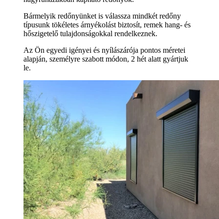
Bármelyik redőnyünket is válassza mindkét redőny
típusunk tökéletes árnyékolást biztosít, remek hang- és
hőszigetelő tulajdonságokkal rendelkeznek.
Az Ön egyedi igényei és nyílászárója pontos méretei
alapján, személyre szabott módon, 2 hét alatt gyártjuk
le.