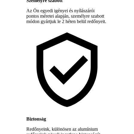
Személyre szabott
Az Ön egyedi igényei és nyílászárói
pontos méretei alapján, személyre szabott
módon gyártjuk le 2 héten belül redőnyeit.
Biztonság
Redőnyeink, különösen az alumínium