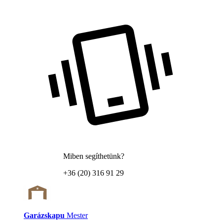
Miben segíthetünk?
+36 (20) 316 91 29
Garázskapu
Mester