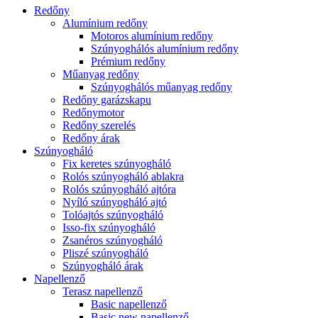
Redőny
Alumínium redőny
Motoros alumínium redőny
Szúnyoghálós alumínium redőny
Prémium redőny
Műanyag redőny
Szúnyoghálós műanyag redőny
Redőny garázskapu
Redőnymotor
Redőny szerelés
Redőny árak
Szúnyogháló
Fix keretes szúnyogháló
Rolós szúnyogháló ablakra
Rolós szúnyogháló ajtóra
Nyíló szúnyogháló ajtó
Tolóajtós szúnyogháló
Isso-fix szúnyogháló
Zsanéros szúnyogháló
Pliszé szúnyogháló
Szúnyogháló árak
Napellenző
Terasz napellenző
Basic napellenző
Basic new napellenző