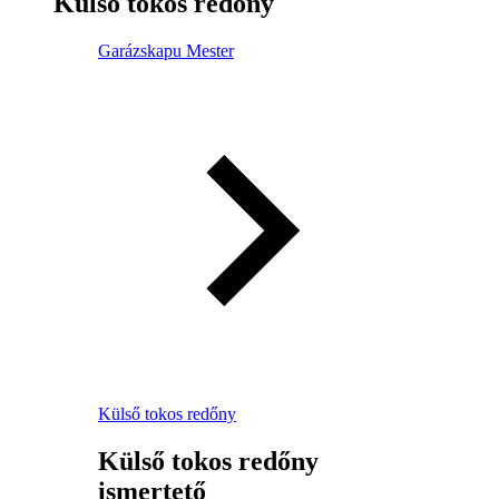
Külső tokos redőny
Garázskapu Mester
Külső tokos redőny
Külső tokos redőny
ismertető