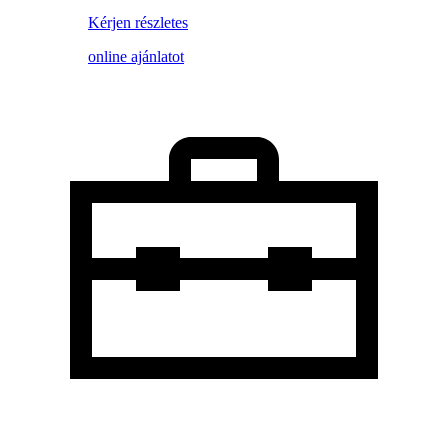
Kérjen részletes
online ajánlatot