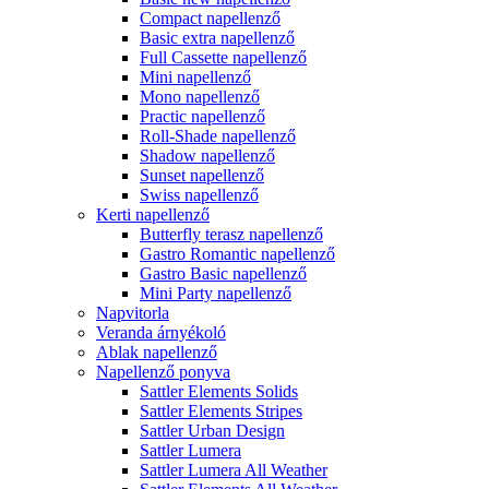
Compact napellenző
Basic extra napellenző
Full Cassette napellenző
Mini napellenző
Mono napellenző
Practic napellenző
Roll-Shade napellenző
Shadow napellenző
Sunset napellenző
Swiss napellenző
Kerti napellenző
Butterfly terasz napellenző
Gastro Romantic napellenző
Gastro Basic napellenző
Mini Party napellenző
Napvitorla
Veranda árnyékoló
Ablak napellenző
Napellenző ponyva
Sattler Elements Solids
Sattler Elements Stripes
Sattler Urban Design
Sattler Lumera
Sattler Lumera All Weather