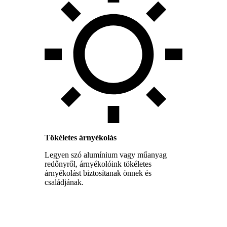
Tökéletes árnyékolás
Legyen szó alumínium vagy műanyag
redőnyről, árnyékolóink tökéletes
árnyékolást biztosítanak önnek és
családjának.