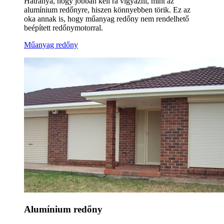
Hátránya, hogy jobban kell rá vígyázni, mint az
alumínium redőnyre, hiszen könnyebben törik. Ez az
oka annak is, hogy műanyag redőny nem rendelhető
beépített redőnymotorral.
Műanyag redőny
Alumínium redőny