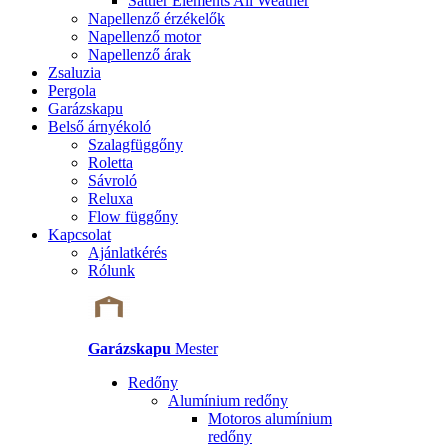
Sattler Elements All Weather
Napellenző érzékelők
Napellenző motor
Napellenző árak
Zsaluzia
Pergola
Garázskapu
Belső árnyékoló
Szalagfüggőny
Roletta
Sávroló
Reluxa
Flow függőny
Kapcsolat
Ajánlatkérés
Rólunk
Garázskapu
Mester
Redőny
Alumínium redőny
Motoros alumínium
redőny