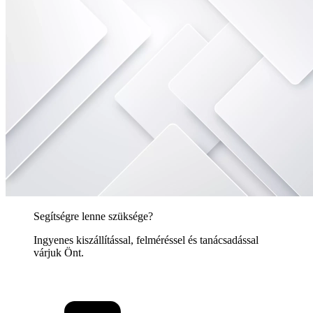
Segítségre lenne szüksége?
Ingyenes kiszállítással, felméréssel és tanácsadással
várjuk Önt.