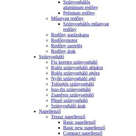
Szúnyoghálós
alumínium redőny
Prémium redőny
Műanyag redőny
Szúnyoghálós műanyag
redőny
Redőny garázskapu
Redőnymotor
Redőny szerelés
Redőny árak
Szúnyogháló
Fix keretes szúnyogháló
Rolós szúnyogháló ablakra
Rolós szúnyogháló ajtóra
Nyíló szúnyogháló ajtó
Tolóajtós szúnyogháló
Isso-fix szúnyogháló
Zsanéros szúnyogháló
Pliszé szúnyogháló
Szúnyogháló árak
Napellenző
Terasz napellenző
Basic napellenző
Basic new napellenző
Compact napellenző