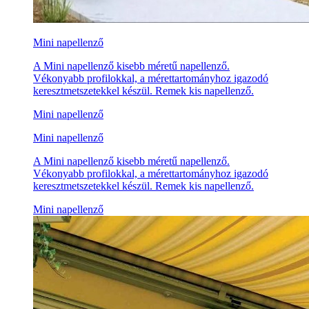
Mini napellenző
A Mini napellenző kisebb méretű napellenző.
Vékonyabb profilokkal, a mérettartományhoz igazodó
keresztmetszetekkel készül. Remek kis napellenző.
Mini napellenző
Mini napellenző
A Mini napellenző kisebb méretű napellenző.
Vékonyabb profilokkal, a mérettartományhoz igazodó
keresztmetszetekkel készül. Remek kis napellenző.
Mini napellenző