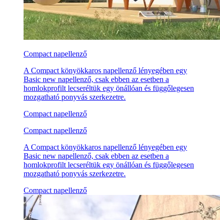
Compact napellenző
A Compact könyökkaros napellenző lényegében egy
Basic new napellenző, csak ebben az esetben a
homlokprofilt lecseréltük egy önállóan és függőlegesen
mozgatható ponyvás szerkezetre.
Compact napellenző
Compact napellenző
A Compact könyökkaros napellenző lényegében egy
Basic new napellenző, csak ebben az esetben a
homlokprofilt lecseréltük egy önállóan és függőlegesen
mozgatható ponyvás szerkezetre.
Compact napellenző