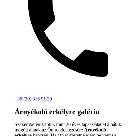
+36 (20) 316 91 29
Árnyékoló erkélyre galéria
Szakembereink több, mint 20 éves tapasztalattal a hátuk
mögött állnak az Ön rendelkezésére
Árnyékoló
erkélyre
kapcsán. Ha Ön is szeretné igénybe venni a