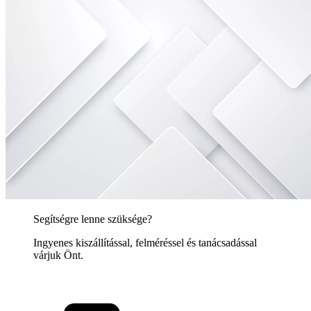
Segítségre lenne szüksége?
Ingyenes kiszállítással, felméréssel és tanácsadással
várjuk Önt.