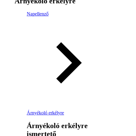
Árnyékoló erkélyre
Napellenző
Árnyékoló erkélyre
Árnyékoló erkélyre
ismertető