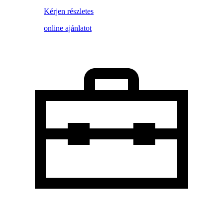
Kérjen részletes
online ajánlatot