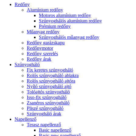
Redőny
Alumínium redőny
Motoros alumínium redőny
Szúnyoghálós alumínium redőny
Prémium redőny
Műanyag redőny
Szúnyoghálós műanyag redőny
Redőny garázskapu
Redőnymotor
Redőny szerelés
Redőny árak
Szúnyogháló
Fix keretes szúnyogháló
Rolós szúnyogháló ablakra
Rolós szúnyogháló ajtóra
Nyíló szúnyogháló ajtó
Tolóajtós szúnyogháló
Isso-fix szúnyogháló
Zsanéros szúnyogháló
Pliszé szúnyogháló
Szúnyogháló árak
Napellenző
Terasz napellenző
Basic napellenző
Basic new napellenző