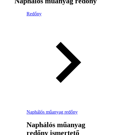
Naphálós műanyag redőny
Redőny
Naphálós műanyag redőny
Naphálós műanyag
redőny ismertető