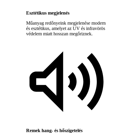
Esztétikus megjelenés
Műanyag redőnyeink megjelenése modern
és esztétikus, amelyet az UV és infravörös
védelem miatt hosszan megőriznek.
Remek hang- és hőszigetelés