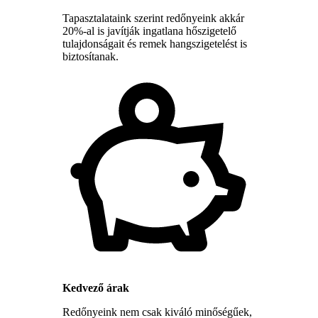
Tapasztalataink szerint redőnyeink akkár
20%-al is javítják ingatlana hőszigetelő
tulajdonságait és remek hangszigetelést is
biztosítanak.
Kedvező árak
Redőnyeink nem csak kiváló minőségűek,