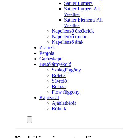
Sattler Lumera
Sattler Lumera All
Weather
Sattler Elements All
Weather
Napellenző érzékelők
Napellenző motor
Napellenző árak
Zsaluzia
Pergola
Garázskapu
Belső árnyékoló
Szalagfüggőny
Roletta
Sávroló
Reluxa
Flow függőny
Kapcsolat
Ajánlatkérés
Rólunk