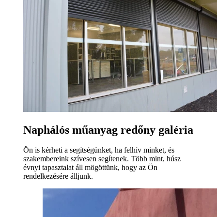
Naphálós műanyag redőny galéria
Ön is kérheti a segítségünket, ha felhív minket, és
szakembereink szívesen segítenek. Több mint, húsz
évnyi tapasztalat áll mögöttünk, hogy az Ön
rendelkezésére álljunk.