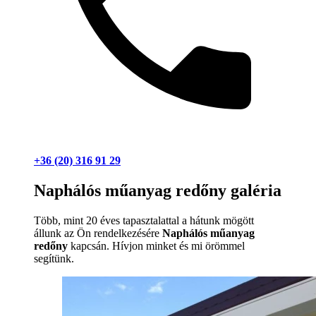
+36 (20) 316 91 29
Naphálós műanyag redőny galéria
Több, mint 20 éves tapasztalattal a hátunk mögött
állunk az Ön rendelkezésére
Naphálós műanyag
redőny
kapcsán. Hívjon minket és mi örömmel
segítünk.