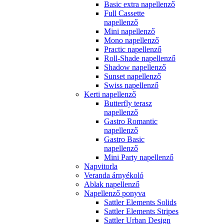
Basic extra napellenző
Full Cassette
napellenző
Mini napellenző
Mono napellenző
Practic napellenző
Roll-Shade napellenző
Shadow napellenző
Sunset napellenző
Swiss napellenző
Kerti napellenző
Butterfly terasz
napellenző
Gastro Romantic
napellenző
Gastro Basic
napellenző
Mini Party napellenző
Napvitorla
Veranda árnyékoló
Ablak napellenző
Napellenző ponyva
Sattler Elements Solids
Sattler Elements Stripes
Sattler Urban Design